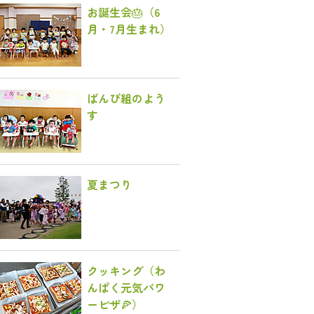
お誕生会🎂（6
月・7月生まれ）
ばんび組のよう
す
夏まつり
クッキング（わ
んぱく元気パワ
ーピザ🍕）