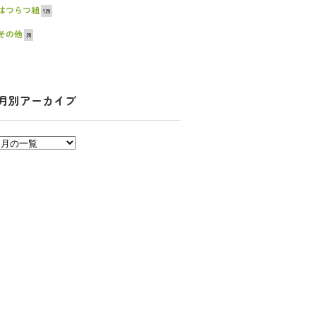
はつらつ組
129
その他
20
月別アーカイブ