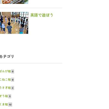
英語で遊ぼう
カテゴリ
ばんび組
59
こねこ組
60
うさぎ組
61
ぞう組
76
くま組
102