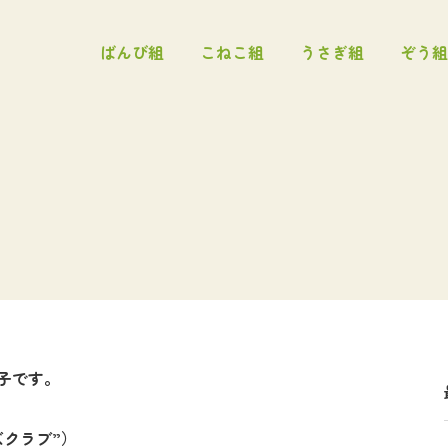
ばんび組
こねこ組
うさぎ組
ぞう組
子です。
ズクラブ”）