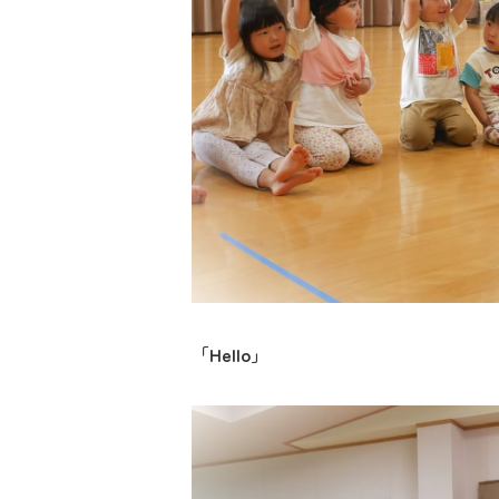
「
Hello
」