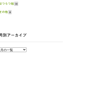
はつらつ組
129
その他
20
月別アーカイブ