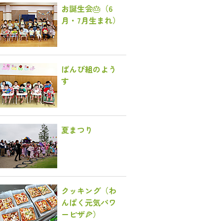
お誕生会🎂（6
月・7月生まれ）
ばんび組のよう
す
夏まつり
クッキング（わ
んぱく元気パワ
ーピザ🍕）