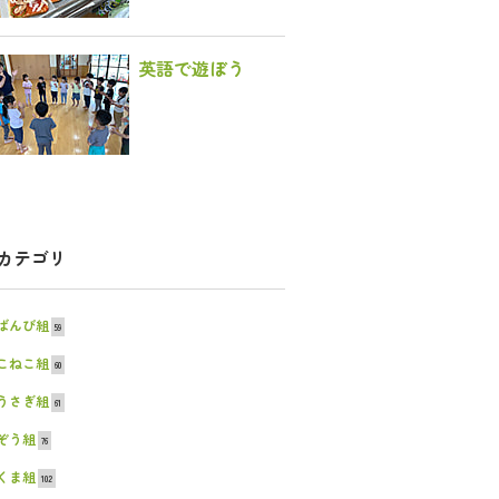
英語で遊ぼう
カテゴリ
ばんび組
59
こねこ組
60
うさぎ組
61
ぞう組
76
くま組
102