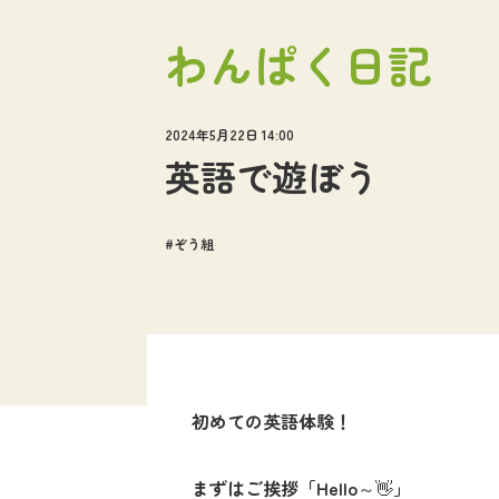
わんぱく日記
2024年5月22日 14:00
英語で遊ぼう
ぞう組
初めての英語体験！
まずはご挨拶「
Hello
～
」
👋