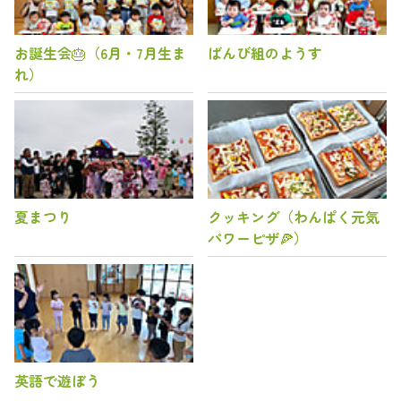
お誕生会🎂（6月・7月生ま
ばんび組のようす
れ）
夏まつり
クッキング（わんぱく元気
パワーピザ🍕）
英語で遊ぼう