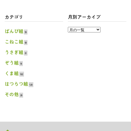
カテゴリ
月別アーカイブ
ばんび組
59
こねこ組
60
うさぎ組
61
ぞう組
76
くま組
102
はつらつ組
129
その他
20