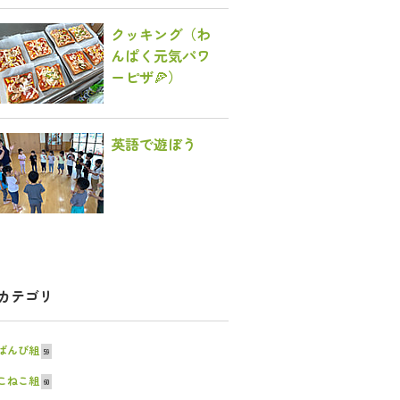
クッキング（わ
んぱく元気パワ
ーピザ🍕）
英語で遊ぼう
カテゴリ
ばんび組
59
こねこ組
60