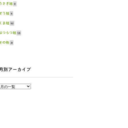
うさぎ組
61
ぞう組
76
くま組
102
はつらつ組
129
その他
20
月別アーカイブ