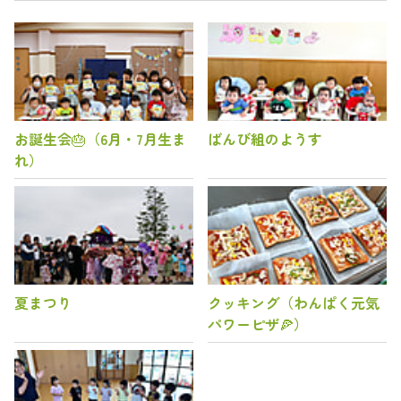
お誕生会🎂（6月・7月生ま
ばんび組のようす
れ）
夏まつり
クッキング（わんぱく元気
パワーピザ🍕）