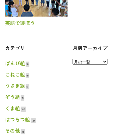
英語で遊ぼう
カテゴリ
月別アーカイブ
ばんび組
59
こねこ組
60
うさぎ組
61
ぞう組
76
くま組
102
はつらつ組
129
その他
20