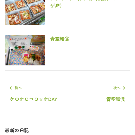
ザ🍕）
青空給食
前へ
次へ
ケロケロコロッケDAY
青空給食
最新の日記