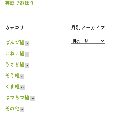
英語で遊ぼう
カテゴリ
月別アーカイブ
ばんび組
59
こねこ組
60
うさぎ組
61
ぞう組
76
くま組
102
はつらつ組
129
その他
20