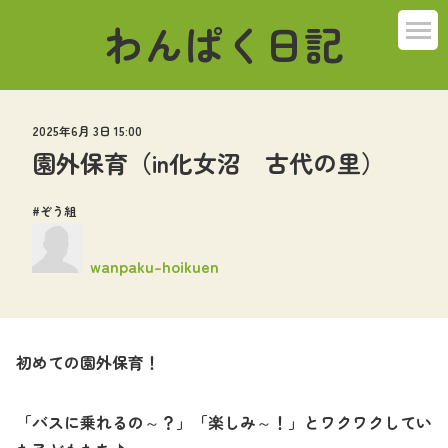
わんぱく日記
ばんび組
2025年6月 3日 15:00
こねこ組
園外保育（in化女沼 古代の里）
うさぎ組
ぞう組
ぞう組
wanpaku-hoikuen
くま組
初めての園外保育！
はつらつ組
その他
「バスに乗れるの～？」「楽しみ～！」とワクワクしてい