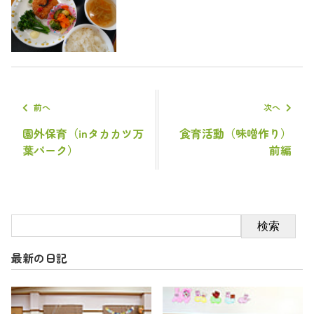
前へ
次へ
園外保育（inタカカツ万
食育活動（味噌作り）
葉パーク）
前編
検索
最新の日記