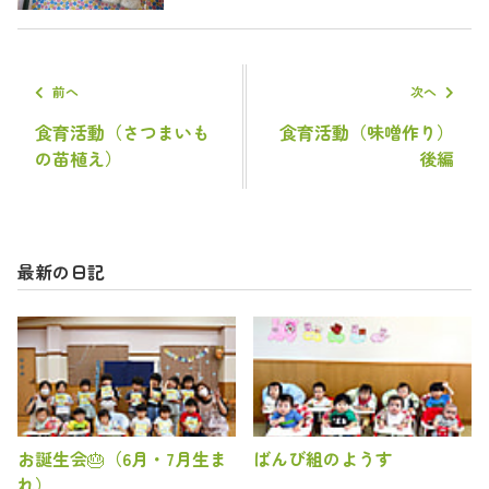
前へ
次へ
食育活動（さつまいも
食育活動（味噌作り）
の苗植え）
後編
最新の日記
お誕生会🎂（6月・7月生ま
ばんび組のようす
れ）