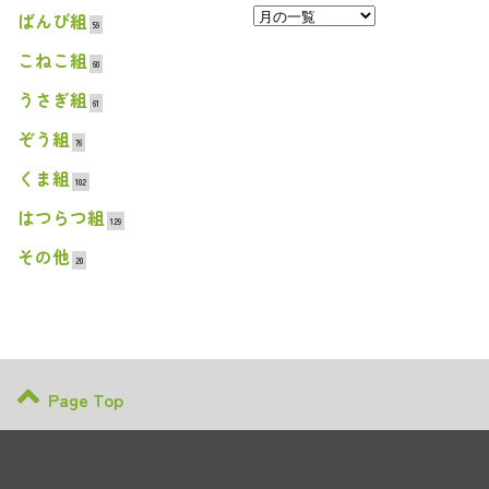
ばんび組
59
こねこ組
60
うさぎ組
61
ぞう組
76
くま組
102
はつらつ組
129
その他
20
Page Top