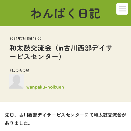
わんぱく日記
ばんび組
2024年7月 8日 13:00
こねこ組
和太鼓交流会（in古川西部デイサ
ービスセンター）
うさぎ組
はつらつ組
ぞう組
wanpaku-hoikuen
くま組
はつらつ組
先日、古川西部デイサービスセンターにて和太鼓交流会が
その他
ありました。