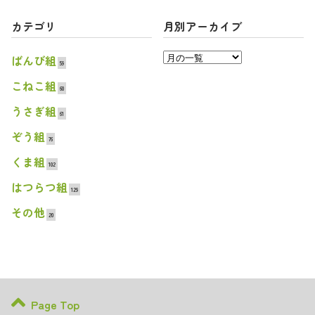
カテゴリ
月別アーカイブ
ばんび組
59
こねこ組
60
うさぎ組
61
ぞう組
76
くま組
102
はつらつ組
129
その他
20
Page Top