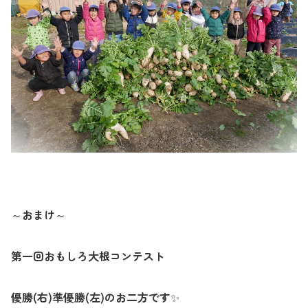
～おまけ～
第一回おもしろ大根コンテスト
優勝
(
右
)
準優勝
(
左
)
のお二方です
✨