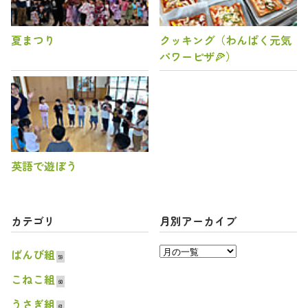
夏まつり
クッキング（わんぱく元気
パワーピザ🍕）
英語で遊ぼう
カテゴリ
月別アーカイブ
ばんび組
59
こねこ組
60
うさぎ組
61