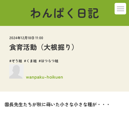
わんぱく日記
ばんび組
2024年12月18日 11:00
こねこ組
食育活動（大根掘り）
うさぎ組
ぞう組
くま組
はつらつ組
ぞう組
wanpaku-hoikuen
くま組
園長先生たちが秋に蒔いた小さな小さな種が・・・
はつらつ組
その他