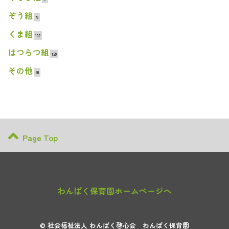
ぞう組
76
くま組
102
はつらつ組
129
その他
20
Page Top
わんぱく保育園ホームページへ
© 社会福祉法人 わんぱく啓心会 わんぱく保育園