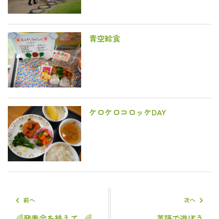
青空給食
ケロケロコロッケDAY
前へ
次へ
🌈発表会を終えて...🌈
英語で遊ぼう