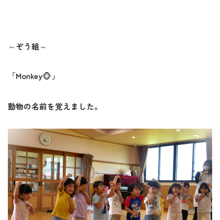
～ぞう組～
「
Monkey
」
🐵
動物の名前を覚えました。