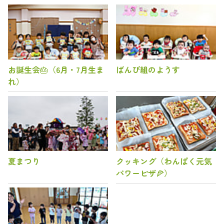
お誕生会🎂（6月・7月生ま
ばんび組のようす
れ）
夏まつり
クッキング（わんぱく元気
パワーピザ🍕）