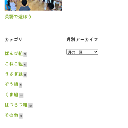
英語で遊ぼう
カテゴリ
月別アーカイブ
ばんび組
59
こねこ組
60
うさぎ組
61
ぞう組
76
くま組
102
はつらつ組
129
その他
20