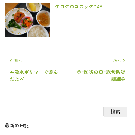
ケロケロコロッケDAY
前へ
次へ
🍧吸水ポリマーで遊ん
⛑”防災の日”総合防災
だよ🍧
訓練⛑
検索
最新の日記