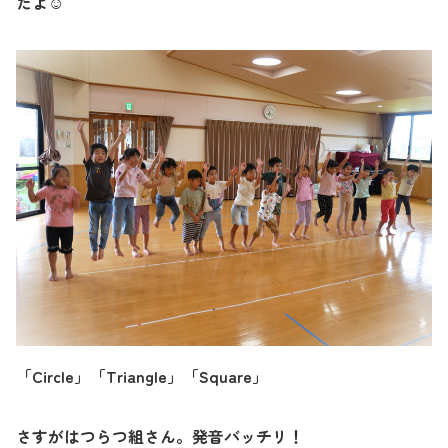
たよ
☺
「
Circle
」「
Triangle
」「
Square
」
さすがはつらつ組さん。発音バッチリ！