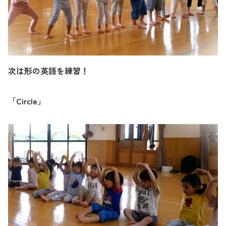
次は形の英語を練習！
「
Circle
」