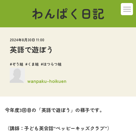
わんぱく日記
ばんび組
2024年8月30日 11:00
こねこ組
英語で遊ぼう
うさぎ組
ぞう組
くま組
はつらつ組
ぞう組
wanpaku-hoikuen
くま組
今年度
3
回目の「英語で遊ぼう」の様子です。
はつらつ組
その他
（講師：子ども英会話“ペッピーキッズクラブ”）