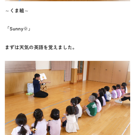
～くま組～
「
Sunny
」
🌞
まずは天気の英語を覚えました。