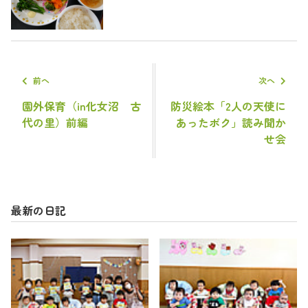
前へ
次へ
園外保育（in化女沼 古
防災絵本「2人の天使に
代の里）前編
あったボク」読み聞か
せ会
最新の日記