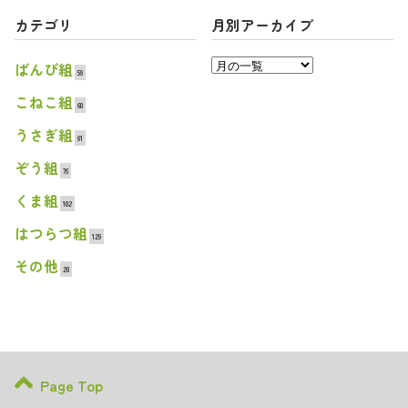
カテゴリ
月別アーカイブ
ばんび組
59
こねこ組
60
うさぎ組
61
ぞう組
76
くま組
102
はつらつ組
129
その他
20
Page Top