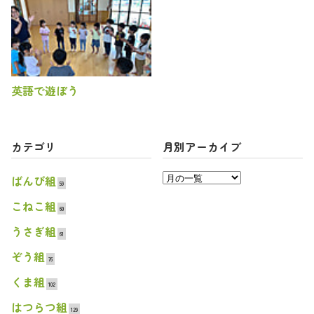
英語で遊ぼう
カテゴリ
月別アーカイブ
ばんび組
59
こねこ組
60
うさぎ組
61
ぞう組
76
くま組
102
はつらつ組
129