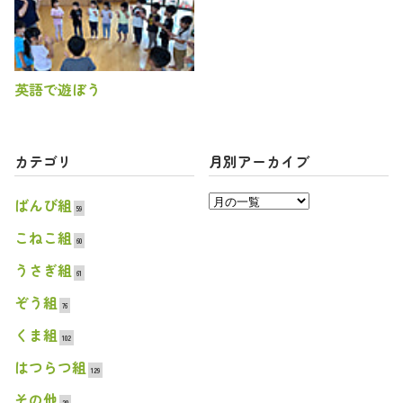
英語で遊ぼう
カテゴリ
月別アーカイブ
ばんび組
59
こねこ組
60
うさぎ組
61
ぞう組
76
くま組
102
はつらつ組
129
その他
20