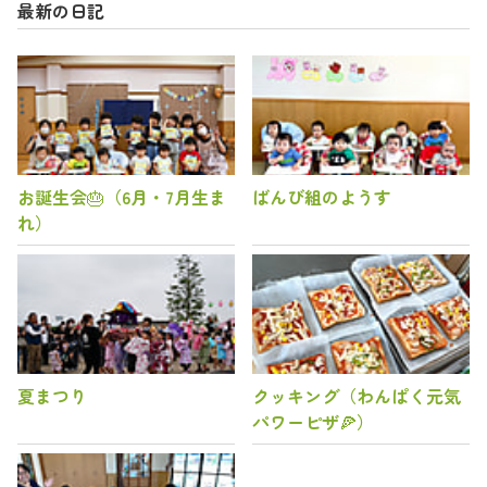
最新の日記
お誕生会🎂（6月・7月生ま
ばんび組のようす
れ）
夏まつり
クッキング（わんぱく元気
パワーピザ🍕）