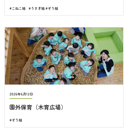
こねこ組
うさぎ組
ぞう組
2026年6月12日
園外保育（木育広場）
ぞう組