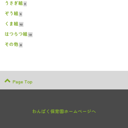
うさぎ組
61
ぞう組
76
くま組
102
はつらつ組
129
その他
20
Page Top
わんぱく保育園ホームページへ