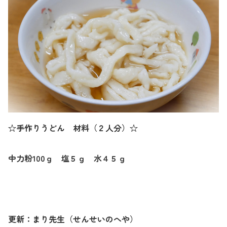
☆手作りうどん 材料（２人分）☆
中力粉
100
ｇ 塩５ｇ 水４５ｇ
更新：まり先生（せんせいのへや）