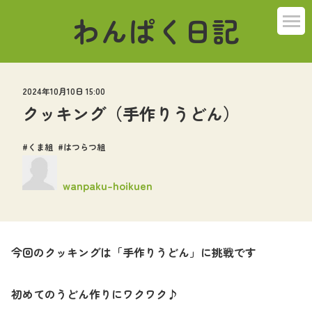
わんぱく日記
ばんび組
2024年10月10日 15:00
こねこ組
クッキング（手作りうどん）
うさぎ組
くま組
はつらつ組
ぞう組
wanpaku-hoikuen
くま組
今回のクッキングは「手作りうどん」に挑戦です
はつらつ組
その他
初めてのうどん作りにワクワク♪