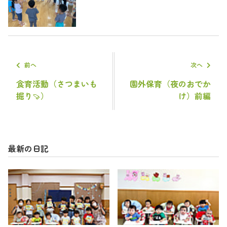
前へ
次へ
食育活動（さつまいも
園外保育（夜のおでか
掘り🍠）
け）前編
最新の日記