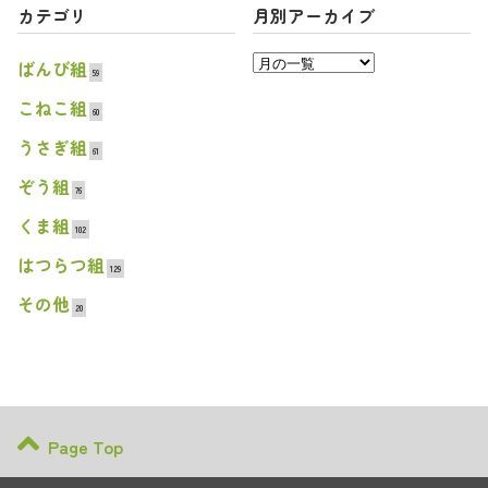
カテゴリ
月別アーカイブ
ばんび組
59
こねこ組
60
うさぎ組
61
ぞう組
76
くま組
102
はつらつ組
129
その他
20
Page Top