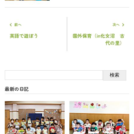
前へ
次へ
英語で遊ぼう
園外保育（in化女沼 古
代の里）
検索
最新の日記