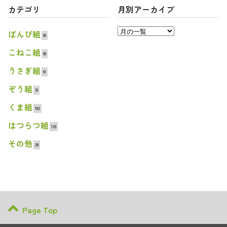
カテゴリ
月別アーカイブ
ばんび組
59
こねこ組
60
うさぎ組
61
ぞう組
76
くま組
102
はつらつ組
129
その他
20
Page Top