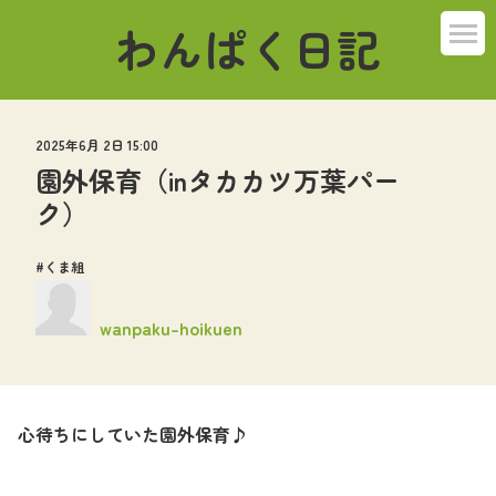
わんぱく日記
ばんび組
2025年6月 2日 15:00
こねこ組
園外保育（inタカカツ万葉パー
ク）
うさぎ組
くま組
ぞう組
wanpaku-hoikuen
くま組
はつらつ組
心待ちにしていた園外保育♪
その他