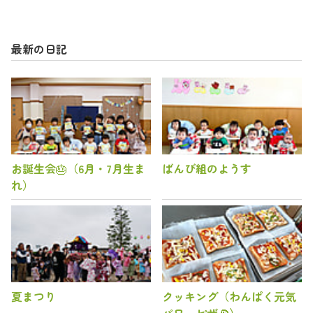
最新の日記
お誕生会🎂（6月・7月生ま
ばんび組のようす
れ）
夏まつり
クッキング（わんぱく元気