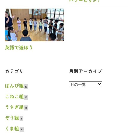
パワーピザ🍕）
英語で遊ぼう
カテゴリ
月別アーカイブ
ばんび組
59
こねこ組
60
うさぎ組
61
ぞう組
76
くま組
102