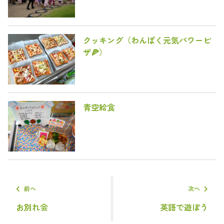
クッキング（わんぱく元気パワーピ
ザ🍕）
青空給食
前へ
次へ
お別れ会
英語で遊ぼう