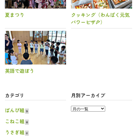
夏まつり
クッキング（わんぱく元気
パワーピザ🍕）
英語で遊ぼう
カテゴリ
月別アーカイブ
ばんび組
59
こねこ組
60
うさぎ組
61