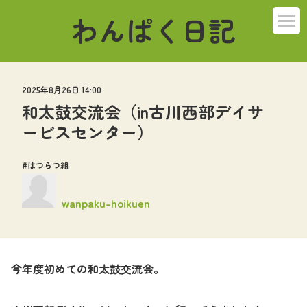
わんぱく日記
ばんび組
2025年8月26日 14:00
こねこ組
和太鼓交流会（in古川西部デイサ
ービスセンター）
うさぎ組
はつらつ組
ぞう組
wanpaku-hoikuen
くま組
はつらつ組
今年度初めての和太鼓交流会。
その他