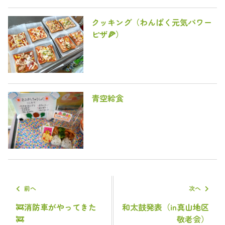
クッキング（わんぱく元気パワー
ピザ🍕）
青空給食
前へ
次へ
🚒消防車がやってきた
和太鼓発表（in真山地区
🚒
敬老会）