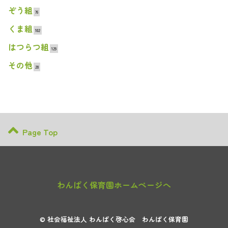
ぞう組
76
くま組
102
はつらつ組
129
その他
20
Page Top
わんぱく保育園ホームページへ
© 社会福祉法人 わんぱく啓心会 わんぱく保育園