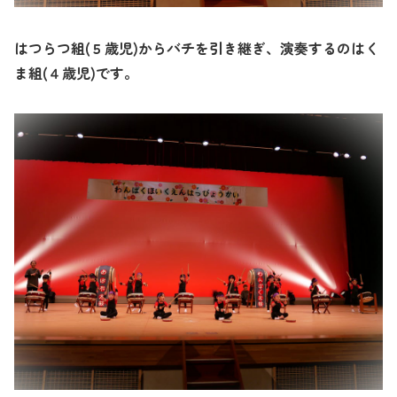
はつらつ組
(
５歳児
)
からバチを引き継ぎ、演奏するのはく
ま組
(
４歳児
)
です。