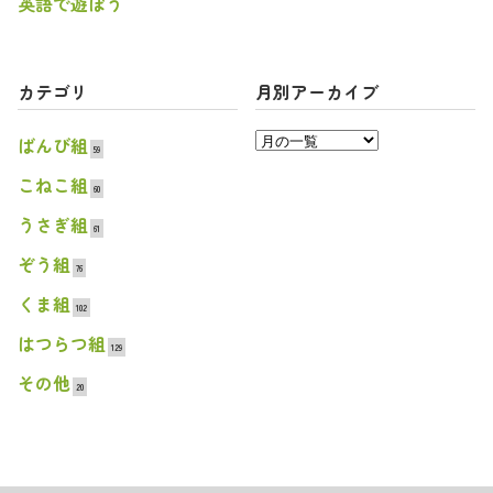
英語で遊ぼう
カテゴリ
月別アーカイブ
ばんび組
59
こねこ組
60
うさぎ組
61
ぞう組
76
くま組
102
はつらつ組
129
その他
20