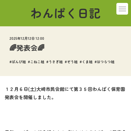
わんぱく日記
2025年12月12日 12:00
🌈発表会🌈
ばんび組
こねこ組
うさぎ組
ぞう組
くま組
はつらつ組
１２月６日
(
土
)
大崎市民会館にて第３５回わんぱく保育園
発表会を開催しました。