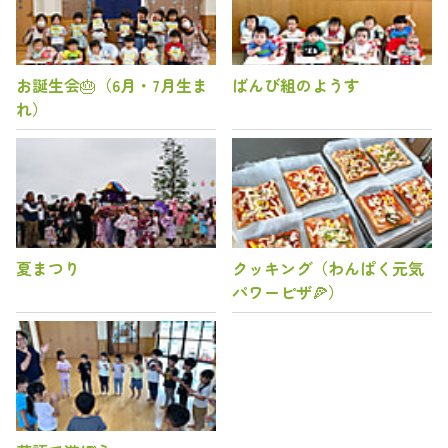
お誕生会🎂（6月・7月生ま
ばんび組のようす
れ）
夏まつり
クッキング（わんぱく元気
パワーピザ🍕）