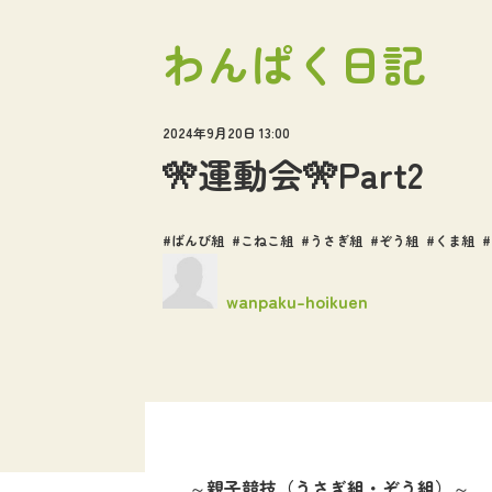
わんぱく日記
2024年9月20日 13:00
🎌運動会🎌Part2
ばんび組
こねこ組
うさぎ組
ぞう組
くま組
wanpaku-hoikuen
～親子競技（うさぎ組・ぞう組）～