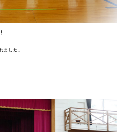
！
れました。