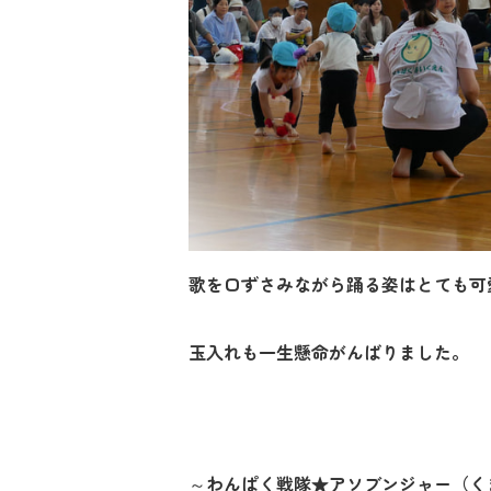
歌を口ずさみながら踊る姿はとても可
玉入れも一生懸命がんばりました。
～わんぱく戦隊★アソブンジャー（く