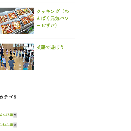
クッキング（わ
んぱく元気パワ
ーピザ🍕）
英語で遊ぼう
カテゴリ
ばんび組
59
こねこ組
60