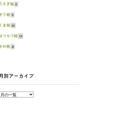
うさぎ組
61
ぞう組
76
くま組
102
はつらつ組
129
その他
20
月別アーカイブ