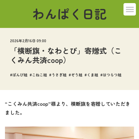
わんぱく日記
2026年2月16日 09:00
「横断旗・なわとび」寄贈式（こ
くみん共済coop）
ばんび組
こねこ組
うさぎ組
ぞう組
くま組
はつらつ組
“こくみん共済
coop
”様より、横断旗を寄贈していただき
ました。