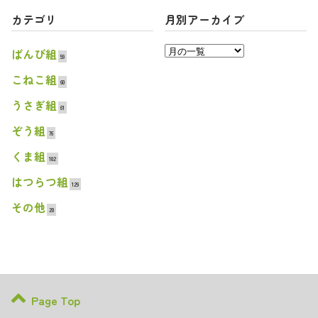
カテゴリ
月別アーカイブ
ばんび組
59
こねこ組
60
うさぎ組
61
ぞう組
76
くま組
102
はつらつ組
129
その他
20
Page Top